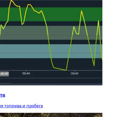
та
я топлива и пробега