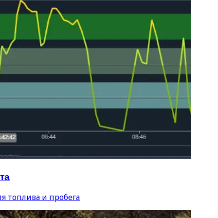
та
я топлива и пробега